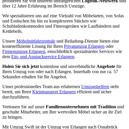
profitieren Sie von unserem umfangreichen
Logistik-Netzwerk
und
über 12 Jahre Erfahrung im Bereich Umzüge.
Wir spezialisieren uns auf eine Vielzahl von Möbelarten, von Sofas
und Esstischen bis hin zu komplexeren Stücken wie
Schubladenkommoden und Fitnessgeräten wie Laufbändern und
Kettlebells.
Unsere
Möbelmitfahrzentrale
und Beiladung-Dienste bieten eine
kosteneffiziente Lösung für Ihren
Privatumzug Erlangen
oder
Firmenumzug Erlangen
, einschließlich spezialisierter Services wie
dem
Ein- und Auspackservice Erlangen
.
Holen Sie sich jetzt
kostenlose und unverbindliche
Angebote
für
Ihren Umzug von oder nach Erlangen. Innerhalb von nur ca. 57
Sekunden erhalten Sie Ihr Angebot.
Unser professionelles Team aus erfahrenen
Umzugshelfern
steht
bereit, um Ihren
Kleintransport Erlangen
effizient und sicher
durchzuführen.
Vertrauen Sie auf unser
Familienunternehmen mit Tradition
und
geschulte Mitarbeiter, um Ihre wertvollen Möbel sicher an ihr Ziel
zu bringen.
Mit Umzug Swift ist der Umzug von Erlangen nach Osnabrück